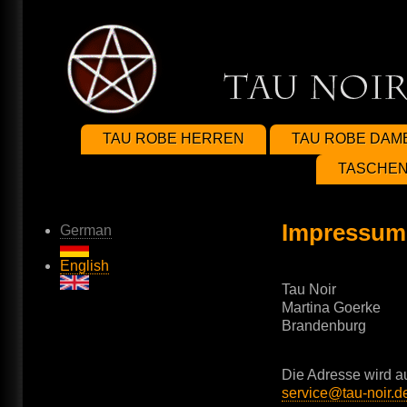
Direkt
zum
Inhalt
TAU ROBE HERREN
TAU ROBE DAM
TASCHEN
Impressum
German
English
Tau Noir
Martina Goerke
Brandenburg
Die Adresse wird a
service@tau-noir.d